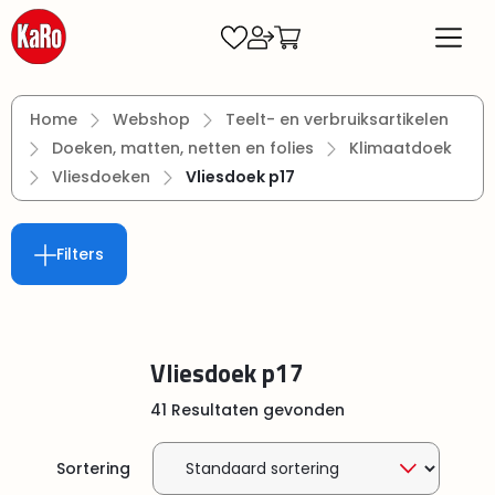
Ga naar de hoofdinhoud
Home
Webshop
Teelt- en verbruiksartikelen
Doeken, matten, netten en folies
Klimaatdoek
Vliesdoeken
Vliesdoek p17
Filters
Vliesdoek p17
41 Resultaten gevonden
Sortering