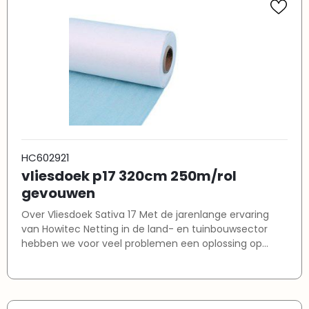
HC602921
vliesdoek p17 320cm 250m/rol
gevouwen
Over Vliesdoek Sativa 17 Met de jarenlange ervaring
van Howitec Netting in de land- en tuinbouwsector
hebben we voor veel problemen een oplossing op
maat. Vliesdoek Sativa 17 is daar een uitstekend
voorbeeld van. Terroriseren ongewenste insecten en
kleine velddieren al tijden uw gewassen? Dan is het tijd
om daar effectief tegen op te treden. De Sativa 17