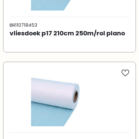
BR110718453
vliesdoek p17 210cm 250m/rol plano