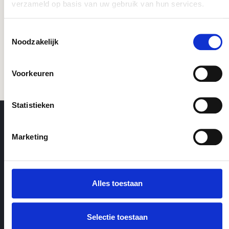
verzameld op basis van uw gebruik van hun services.
Toestemmingsselectie
Noodzakelijk
Voorkeuren
Statistieken
Marketing
Contactgegevens
Webshop
KaRo BV
Seizoens- en tweedehands
Alles toestaan
Tulpenmarkt 4
artikelen
1681 PK Zwaagdijk
Verpakkingen
Selectie toestaan
Teelt- en