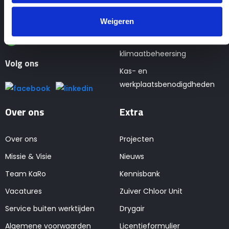
0228 56 31 35
gewasbescherming
info@karobv.nl
Weigeren
Teelt- en verbruiksartikelen
0228 56 31 35
Techniek en
klimaatbeheersing
Volg ons
Kas- en
werkplaatsbenodigdheden
Over ons
Extra
Over ons
Projecten
Missie & Visie
Nieuws
Team KaRo
Kennisbank
Vacatures
Zuiver Chloor Unit
Service buiten werktijden
Drygair
Algemene voorwaarden
Licentieformulier