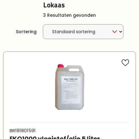
Lokaas
3 Resultaten gevonden
Sortering
BR181801591
EKO1000 vloeistof/olie 5 liter