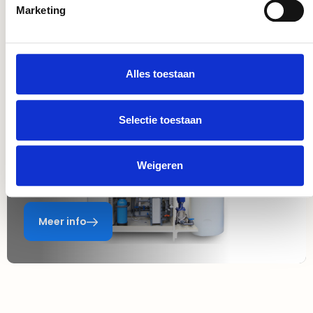
Marketing
Meer info
Alles toestaan
Selectie toestaan
Zuiver Chloor Unit
Weigeren
Meer info