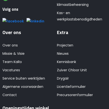
klimaatbeheersing
Volg ons
Kas- en
werkplaatsbenodigdheden
Over ons
Extra
Over ons
Projecten
Missie & Visie
Nieuws
Team KaRo
Kennisbank
Vacatures
Zuiver Chloor Unit
Service buiten werktijden
Drygair
Algemene voorwaarden
Licentieformulier
Contact
Precursorenformulier
Openingstijden winkel