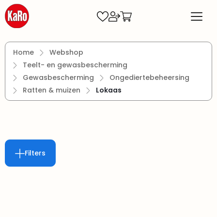
Ga naar de hoofdinhoud
Home
Webshop
Teelt- en gewasbescherming
Gewasbescherming
Ongediertebeheersing
Ratten & muizen
Lokaas
Filters