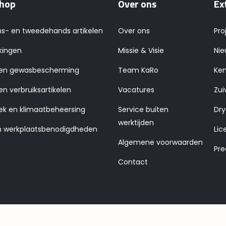
hop
Over ons
Ex
ns- en tweedehands artikelen
Over ons
Pro
kingen
Missie & Visie
Nie
 en gewasbescherming
Team KaRo
Ken
en verbruiksartikelen
Vacatures
Zui
ek en klimaatbeheersing
Service buiten
Dry
werktijden
n werkplaatsbenodigdheden
Lic
Algemene voorwaarden
Pre
Contact
d |
Privacyverklaring