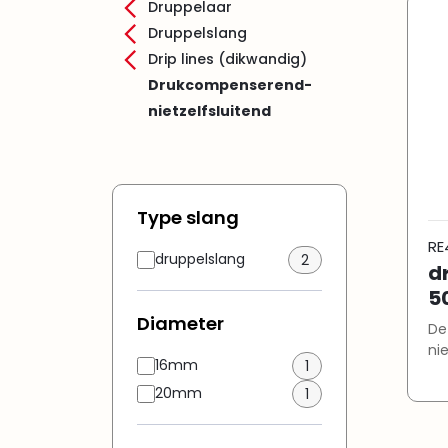
Druppelaar
Druppelslang
Drip lines (dikwandig)
Drukcompenserend-
nietzelfsluitend
Type slang
RE
druppelslang
2
d
5
Diameter
De
ni
16mm
1
20mm
1