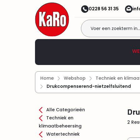
 naar de hoofdinhoud
Ga naar de zoekopdracht
Ga naar de hoofdnavigatie
0228 56 31 35
in
Welkom bij KaRo
WE
Home
Webshop
Techniek en klimaa
Drukcompenserend-nietzelfsluitend
Dru
Alle Categorieën
Techniek en
2 Res
klimaatbeheersing
Watertechniek