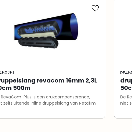
450251
RE45
ruppelslang revacom 16mm 2,3L
dru
0cm 500m
50
 RevaCom-Plus is een drukcompenserende,
De Re
et zelfsluitende inline druppelslang van Netafim.
niet 