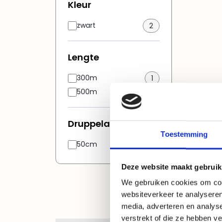
Kleur
zwart
2
Lengte
300m
1
500m
1
Druppelafstand
Toestemming
50cm
2
Deze website maakt gebruik
We gebruiken cookies om cont
websiteverkeer te analyseren
media, adverteren en analys
verstrekt of die ze hebben v