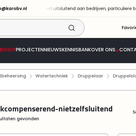
fo@karobv.nl
 BV! KaRo BV levert uitsluitend aan bedrijven, particuliere best
Favori
BSHOP
PROJECTEN
NIEUWS
KENNISBANK
OVER ONS
CONT
tbeheersing
Watertechniek
Druppelaar
Druppelsl
kcompenserend-nietzelfsluitend
S
ultaten gevonden