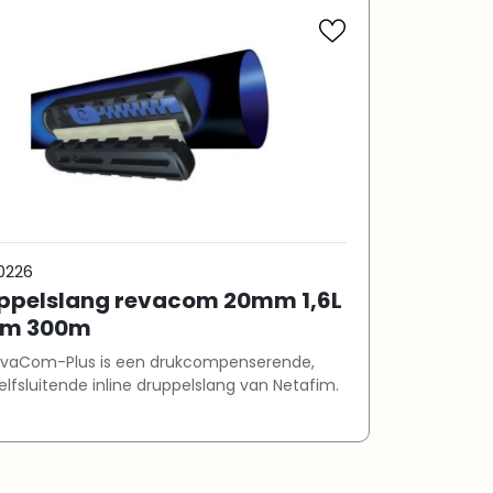
0226
ppelslang revacom 20mm 1,6L
cm 300m
vaCom-Plus is een drukcompenserende,
zelfsluitende inline druppelslang van Netafim.