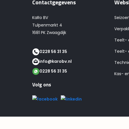
Contactgegevens
Webs
KaRo BV
Seizoe
Tulpenmarkt 4
Verpak
1681 PK Zwaagdijk
Teelt-
Teelt- 
0228 56 31 35
info@karobv.nl
Techni
0228 56 31 35
Kas- e
Volg ons
© 2026 KaRo BV | Alle rechten onder voorbehou