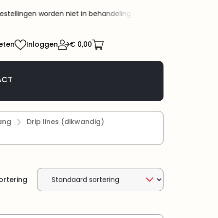
ellingen worden niet in behandeling genomen.
Welkom bij KaRo BV
eten
Inloggen
€ 0,00
ACT
ang
Drip lines (dikwandig)
ortering