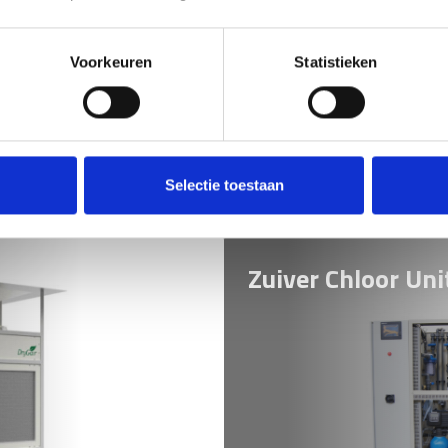
Voorkeuren
Statistieken
resultaat!
Selectie toestaan
Zuiver Chloor Uni