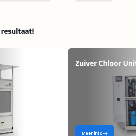
specialiseerd in meeldauwbestrijding over de
hele wereld.
resultaat!
Zuiver Chloor Uni
Meer info