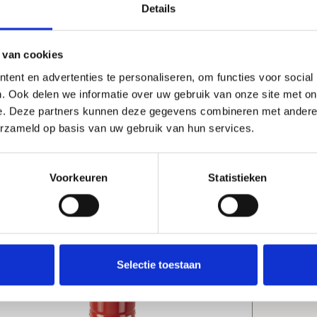
Details
 van cookies
940210177
BR94
ent en advertenties te personaliseren, om functies voor social
endel tbv zwavelverdamper
zwa
. Ook delen we informatie over uw gebruik van onze site met on
ivola
Hotbo
e. Deze partners kunnen deze gegevens combineren met andere i
een s
erzameld op basis van uw gebruik van hun services.
elekt
met a
zwav
Voorkeuren
Statistieken
tempe
van 1
berei
berei
minde
gehou
Selectie toestaan
verda
verbr
flink
Specificaties: Verda