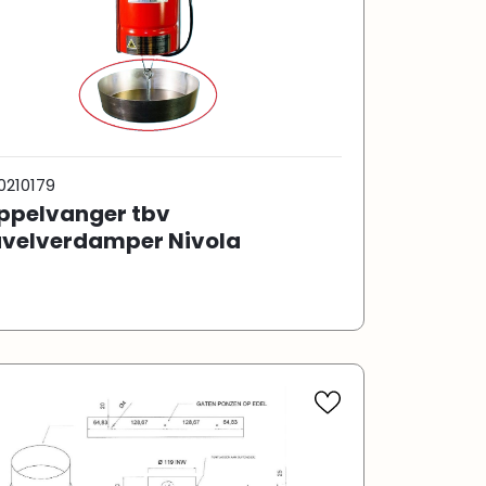
0210179
ppelvanger tbv
velverdamper Nivola