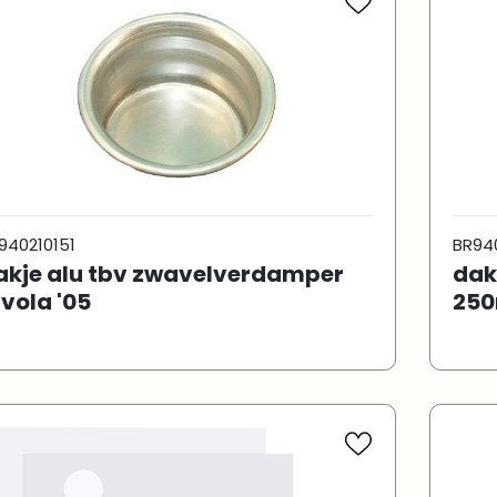
940210151
BR94
akje alu tbv zwavelverdamper
dak
ivola '05
250