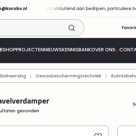
fo@karobv.nl
Ro BV levert uitsluitend aan bedrijven, particuliere bestellinge
Favori
BSHOP
PROJECTEN
NIEUWS
KENNISBANK
OVER ONS
CONT
tbeheersing
Gewasbeschermingstechniek
Ruimtebeh
velverdamper
S
ultaten gevonden