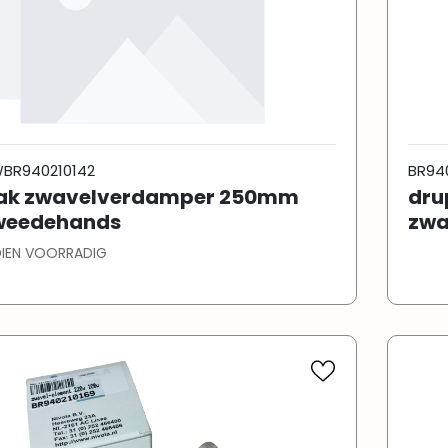
BR940210142
BR94
ak zwavelverdamper 250mm
dru
weedehands
zwa
DIEN VOORRADIG