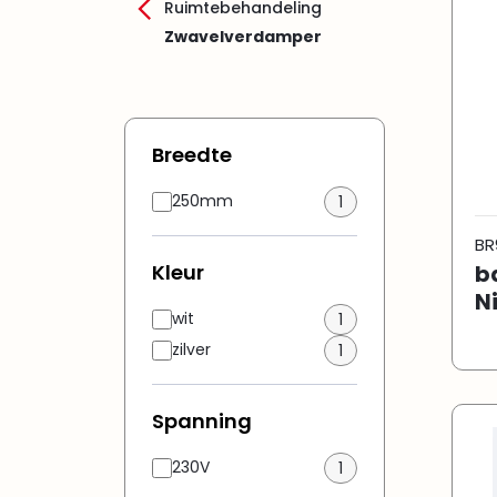
Ruimtebehandeling
Zwavelverdamper
Breedte
250mm
1
BR
Kleur
b
N
wit
1
zilver
1
Spanning
230V
1