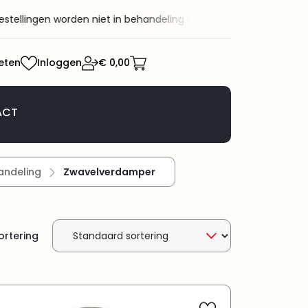
n worden niet in behandeling genomen.
Welkom bij KaRo BV! KaRo 
eten
Inloggen
€ 0,00
ACT
andeling
Zwavelverdamper
ortering