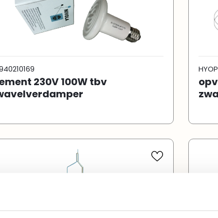
940210169
HYOP
lement 230V 100W tbv
opv
wavelverdamper
zwa