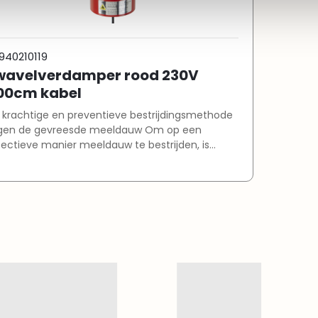
markering Verbruik: minde
uu
940210119
wavelverdamper rood 230V
00cm kabel
 krachtige en preventieve bestrijdingsmethode
gen de gevreesde meeldauw Om op een
fectieve manier meeldauw te bestrijden, is
erzijds een afdoende hoeveelheid verdampte
avel van essentieel belang en anderzijds een
ede verspreiding van de zwaveldamp. De Nivola
avelverdamper werkt met een zodanig
tgekiende en veilige verdampingstemperatuur,
t er een maximale hoeveelheid zwavel wordt
rdampt met een minimaal verbruik aan energie.
gelijkertijd zorgt een krachtige luchtstroom, het
genaamde schoorsteeneffect, voor een goede
rspreiding van de zwaveldamp in de kas. De
vola zwavelverdamper is al meer dan 45 jaar