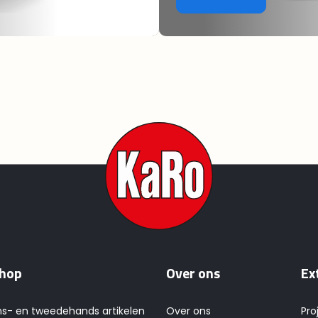
hop
Over ons
Ex
ns- en tweedehands artikelen
Over ons
Pro