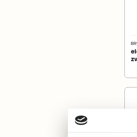
BR
e
z