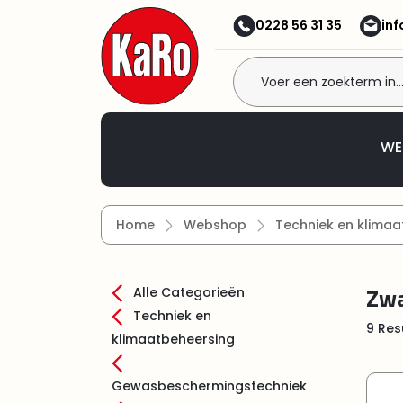
 naar de hoofdinhoud
Ga naar de zoekopdracht
Ga naar de hoofdnavigatie
0228 56 31 35
in
Welkom bij KaRo BV! Ka
WE
Home
Webshop
Techniek en klimaa
Zwa
Alle Categorieën
Techniek en
9 Res
klimaatbeheersing
Gewasbeschermingstechniek