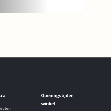
tra
Openingstijden
winkel
jecten