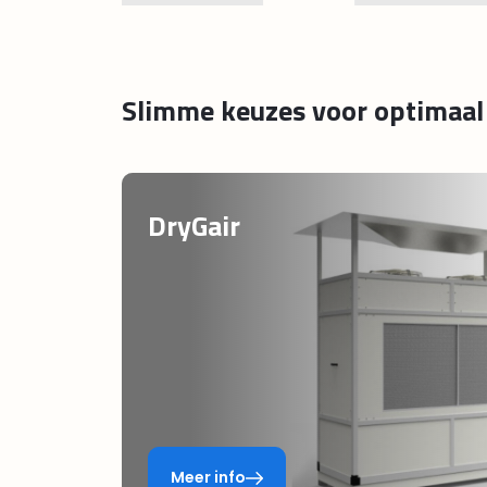
ge
ge
Slimme keuzes voor optimaal 
DryGair
Meer info