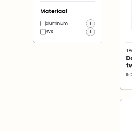
Materiaal
aluminium
1
RVS
1
TW
D
t
IN