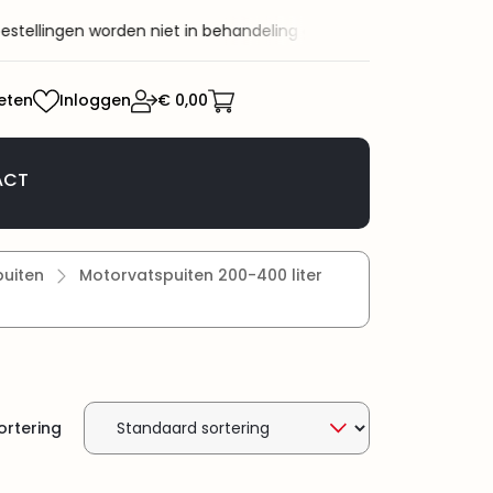
ngen worden niet in behandeling genomen.
Welkom bij KaRo BV! K
eten
Inloggen
€ 0,00
ACT
uiten
Motorvatspuiten 200-400 liter
ortering