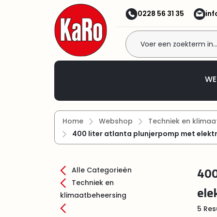
 naar de hoofdinhoud
Ga naar de zoekopdracht
Ga naar de hoofdnavigatie
0228 56 31 35
in
Welkom bij KaRo BV!
WE
Home
Webshop
Techniek en klimaa
400 liter atlanta plunjerpomp met elek
400
Alle Categorieën
Techniek en
ele
klimaatbeheersing
5 Res