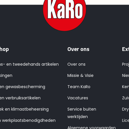
hop
Over ons
Ex
ns- en tweedehands artikelen
Over ons
Pro
kingen
Missie & Visie
Nie
 en gewasbescherming
Team KaRo
Ken
en verbruiksartikelen
Vacatures
Zui
ek en klimaatbeheersing
Service buiten
Dry
werktijden
n werkplaatsbenodigdheden
Lic
Algemene voorwaarden