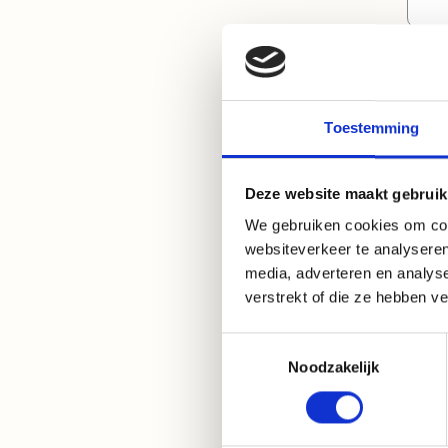
Pei
me
Scho
mo
Toestemming
Deze website maakt gebruik
We gebruiken cookies om cont
websiteverkeer te analyseren
media, adverteren en analys
verstrekt of die ze hebben v
EM
m
Toestemmingsselectie
4
Noodzakelijk
Specificat
50 bar Tankinhoud:
Ele