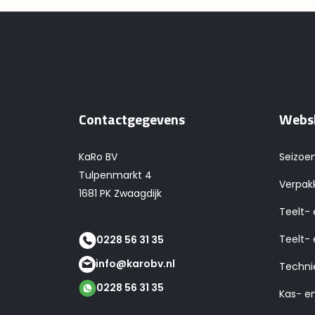
Contactgegevens
Webs
KaRo BV
Seizoe
Tulpenmarkt 4
Verpak
1681 PK Zwaagdijk
Teelt-
Teelt- 
0228 56 31 35
info@karobv.nl
Techni
0228 56 31 35
Kas- e