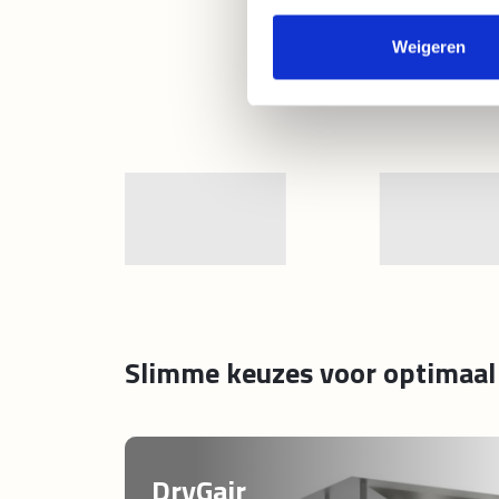
Hy
Pei
Weigeren
me
Scho
mo
Slimme keuzes voor optimaal 
DryGair