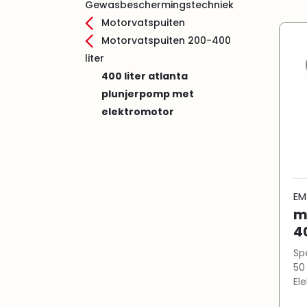
Gewasbeschermingstechniek
Motorvatspuiten
Motorvatspuiten 200-400
liter
400 liter atlanta
plunjerpomp met
elektromotor
EM
m
4
Specificat
50 bar Tankinhoud: 
Ele
Hy