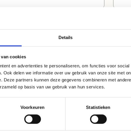
lglas met schaalverdeling per 50 liter Vulpijp
4kW Kenmerken Hydraulische roerinrichting in de
t Geka aansluiting en terugslagklep
tank (tot 55 bar
onwatertankje (16 liter) Rem op voorwiel IE3-
50 liter Vulpijp met Geka aansl
toren (400V)
terugslagklep Schoon
Details
 van cookies
ent en advertenties te personaliseren, om functies voor social
. Ook delen we informatie over uw gebruik van onze site met on
e. Deze partners kunnen deze gegevens combineren met andere i
erzameld op basis van uw gebruik van hun services.
49037050E044W
otorvatspuit Atlanta 37-50-
00E
Voorkeuren
Statistieken
ies Doorstroming: 37 liter/min Max. druk:
 400 liter Plunjerpomp: T55
ktromotor: S/D 400V, 4kW Kenmerken