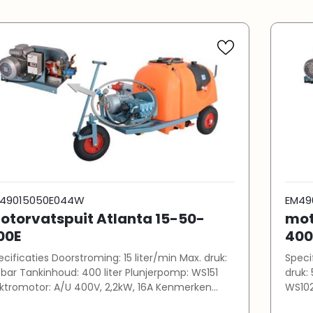
49015050E044W
EM49
otorvatspuit Atlanta 15-50-
mot
00E
400
ies Doorstroming: 15 liter/min Max. druk:
Specificaties Capaci
400 liter Plunjerpomp: WS151
druk: 50 bar Tankinhou
ktromotor: A/U 400V, 2,2kW, 16A Kenmerken
WS102 Elektromotor: A/U 400V, 3kW Ken
draulische roerinrichting in de tank (tot 55 bar)
Hydra