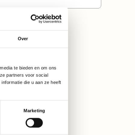
) Peilglas met schaalverdeling per
uiting en
watertankje (16 liter) Rem op
voorwiel IE3-motoren (400V)
Over
 media te bieden en om ons
ze partners voor social
nformatie die u aan ze heeft
Marketing