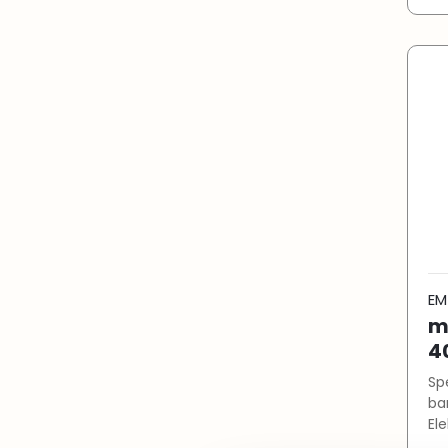
Pei
me
Scho
mo
EM
m
4
Specificati
bar Tankinhoud: 400 liter Plunj
Ele
Hy