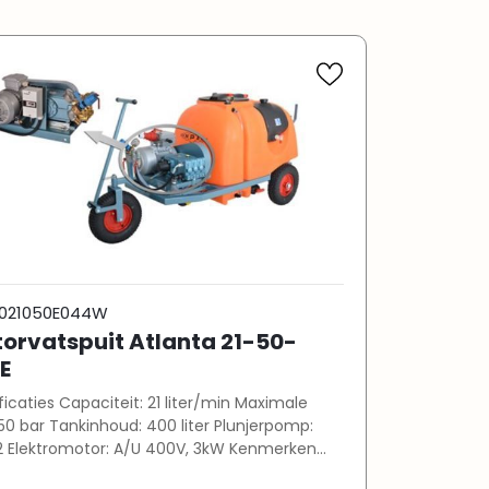
021050E044W
orvatspuit Atlanta 21-50-
E
teit: 21 liter/min Maximale
d: 400 liter Plunjerpomp:
merken
ulische roerinrichting in de tank (tot 55 bar)