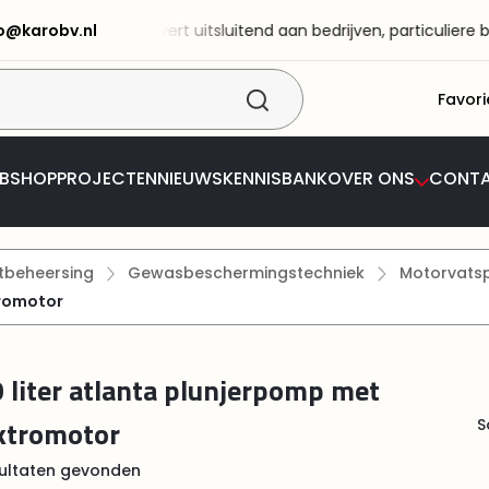
fo@karobv.nl
 KaRo BV levert uitsluitend aan bedrijven, particuliere bestelli
Favori
BSHOP
PROJECTEN
NIEUWS
KENNISBANK
OVER ONS
CONT
tbeheersing
Gewasbeschermingstechniek
Motorvatsp
tromotor
 liter atlanta plunjerpomp met
ktromotor
S
ultaten gevonden