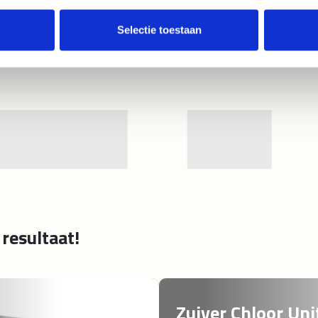
draulische roerinrichting in de tank (tot 55 bar)
lglas met schaalverdeling per 50 liter Vulpijp
Selectie toestaan
t Geka aansluiting en terugslagklep
onwatertankje (16 liter) Rem op voorwiel IE3-
toren (400V)
resultaat!
Zuiver Chloor Uni