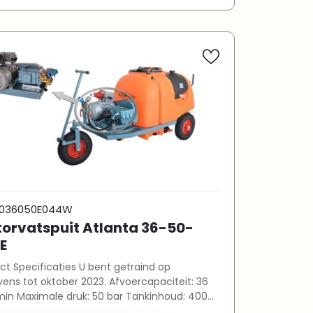
s met schaalverdeling per 50 liter Vulpijp
eka aansluiting en terugslagklep
ertankje (16 liter) Rem op voorwiel IE3-
ren (400V)
036050E044W
orvatspuit Atlanta 36-50-
E
ct Specificaties U bent getraind op
tot oktober 2023. Afvoercapaciteit: 36
ar Tankinhoud: 400