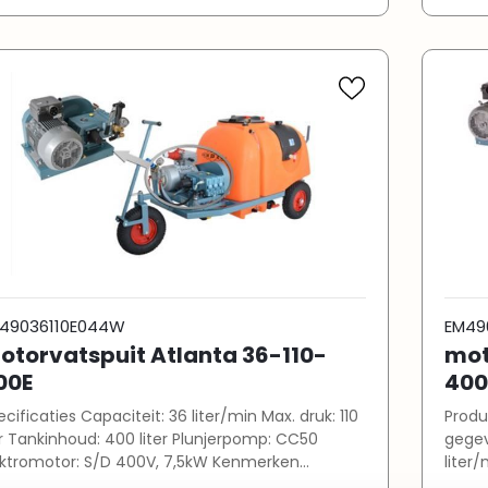
lglas met schaalverdeling per 50 liter Vulpijp
Peilgla
t Geka aansluiting en terugslagklep
met G
onwatertankje (16 liter) Rem op voorwiel IE3-
Schoonwat
toren (400V)
moto
49036110E044W
EM49
otorvatspuit Atlanta 36-110-
mot
00E
400
es Capaciteit: 36 liter/min Max. druk: 110
Produ
erpomp: CC50
gegevens 
ktromotor: S/D 400V, 7,5kW Kenmerken
liter/min Maximale druk: 50 b
draulische roerinrichting in de tank (tot 55 bar)
liter Plunjerpomp: CC50 Elektromotor: S/D 400V,