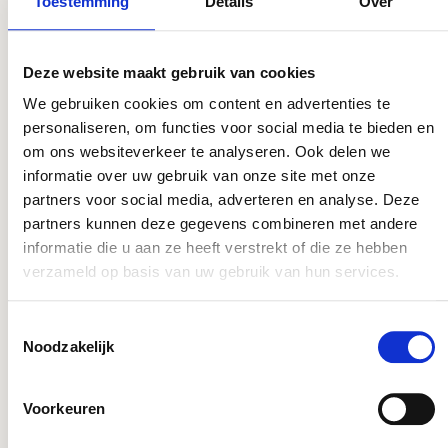
Toestemming
Details
Over
Deze website maakt gebruik van cookies
We gebruiken cookies om content en advertenties te
APH908
personaliseren, om functies voor social media te bieden en
veerhaspel voor max. 35 mtr 3/8"
om ons websiteverkeer te analyseren. Ook delen we
slang
informatie over uw gebruik van onze site met onze
partners voor social media, adverteren en analyse. Deze
partners kunnen deze gegevens combineren met andere
informatie die u aan ze heeft verstrekt of die ze hebben
verzameld op basis van uw gebruik van hun services.
Toestemmingsselectie
Noodzakelijk
Voorkeuren