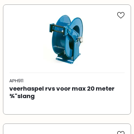
APH911
veerhaspel rvs voor max 20 meter
¾"slang