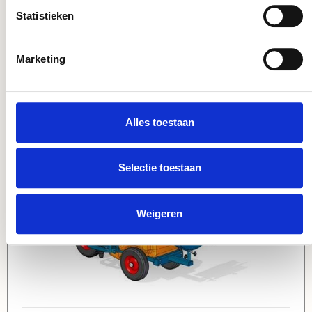
Statistieken
APH915
Marketing
veerhaspel voor max15 mtr 3/8"
slang
Alles toestaan
Selectie toestaan
Weigeren