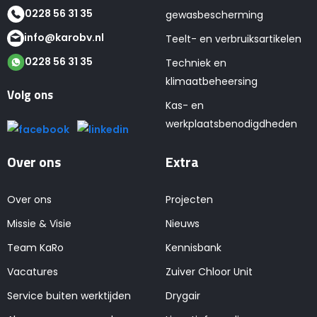
0228 56 31 35
gewasbescherming
info@karobv.nl
Teelt- en verbruiksartikelen
0228 56 31 35
Techniek en
klimaatbeheersing
Volg ons
Kas- en
werkplaatsbenodigdheden
Over ons
Extra
Over ons
Projecten
Missie & Visie
Nieuws
Team KaRo
Kennisbank
Vacatures
Zuiver Chloor Unit
Service buiten werktijden
Drygair