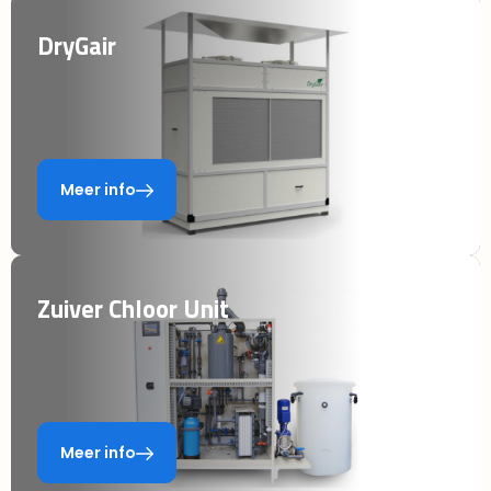
DryGair
Meer info
Zuiver Chloor Unit
Meer info