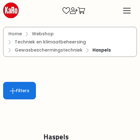
Ga naar de hoofdinhoud
Home
Webshop
Techniek en klimaatbeheersing
Gewasbeschermingstechniek
Haspels
Filters
Haspels