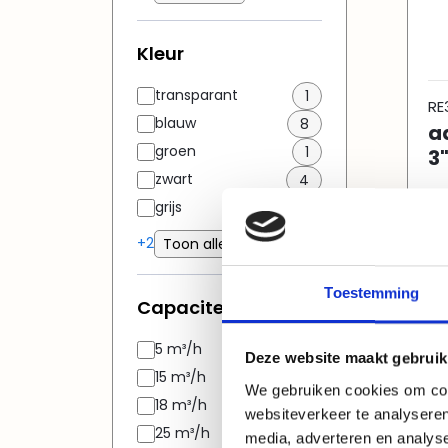
Kleur
transparant
1
RE
blauw
8
a
groen
1
3
zwart
4
grijs
1
+2
Toon alle...
Toestemming
Capaciteit
5 m³/h
2
Deze website maakt gebruik
15 m³/h
1
We gebruiken cookies om cont
18 m³/h
1
websiteverkeer te analyseren
25 m³/h
2
media, adverteren en analys