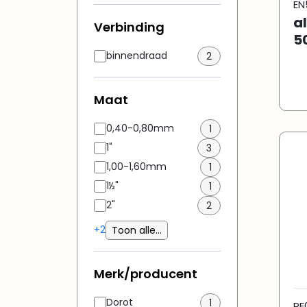
EN
a
Verbinding
5
binnendraad
2
Maat
0,40-0,80mm
1
1"
3
1,00-1,60mm
1
1½"
1
2"
2
+2
Toon alle...
Merk/producent
Dorot
1
RE