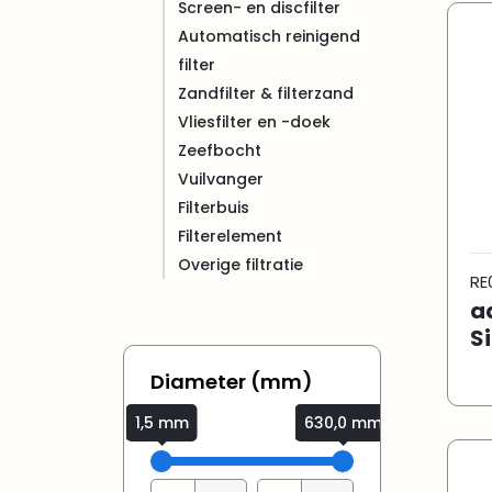
Screen- en discfilter
Automatisch reinigend
filter
Zandfilter & filterzand
Vliesfilter en -doek
Zeefbocht
Vuilvanger
Filterbuis
Filterelement
Overige filtratie
RE
a
S
Diameter (mm)
1,5 mm
630,0 mm