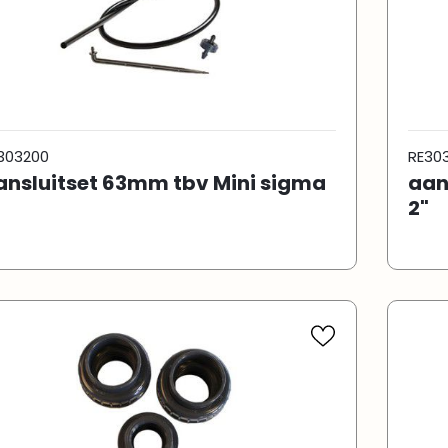
303200
RE30
ansluitset 63mm tbv Mini sigma
aan
"
2"