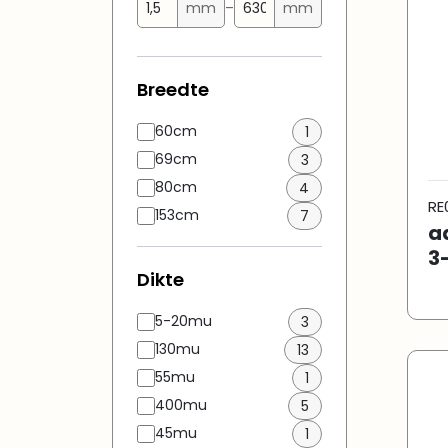
mm
–
mm
Breedte
60cm
1
69cm
3
80cm
4
RE
153cm
7
a
3
Dikte
5-20mu
3
130mu
13
55mu
1
400mu
5
45mu
1