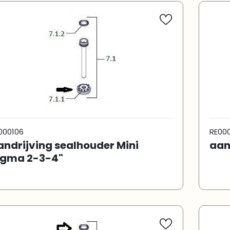
000106
RE00
andrijving sealhouder Mini
aan
igma 2-3-4"