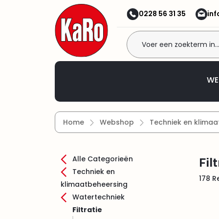
 naar de hoofdinhoud
Ga naar de zoekopdracht
Ga naar de hoofdnavigatie
0228 56 31 35
in
Welkom bij KaRo
WE
Home
Webshop
Techniek en klimaa
Filt
Alle Categorieën
Techniek en
178 R
klimaatbeheersing
Watertechniek
Filtratie