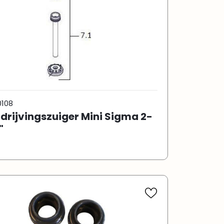
0108
drijvingszuiger Mini Sigma 2-
"