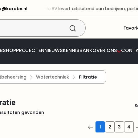
fo@karobv.nl
 BV! KaRo BV levert uitsluitend aan bedrijven, particuliere best
Favori
BSHOP
PROJECTEN
NIEUWS
KENNISBANK
OVER ONS
CONT
tbeheersing
Watertechniek
Filtratie
ratie
S
esultaten gevonden
1
2
3
4