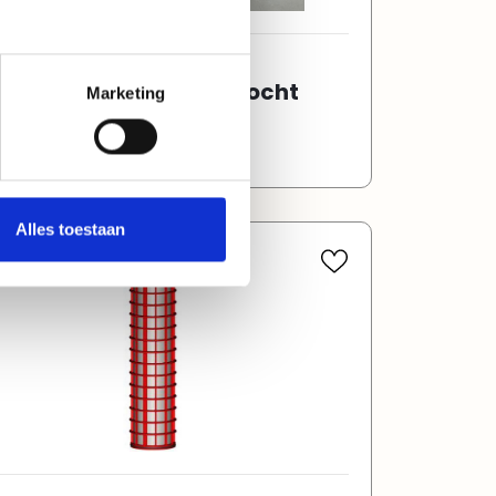
004121
 vuiltrechter tbv zeefbocht
Marketing
0TS
Alles toestaan