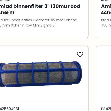
miad binnenfilter 3" 130mu rood
Ami
cherm
sch
t Specificaties Diameter: 115 mm Lengte:
Product Spec
500 mm Scherm: tbv Mini Sigma 3"
425604031
PS42