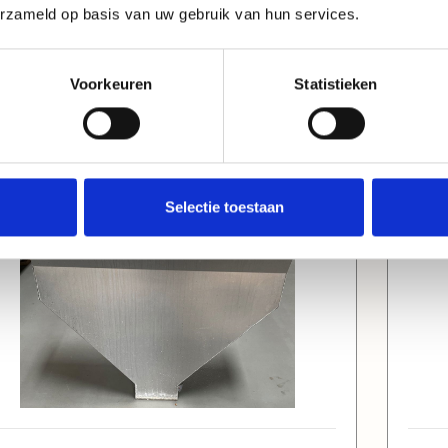
erzameld op basis van uw gebruik van hun services.
54004201
EN54
lu vuiltrechter tbv 2000TS 135cm
alu
Voorkeuren
Statistieken
oog
100
Selectie toestaan