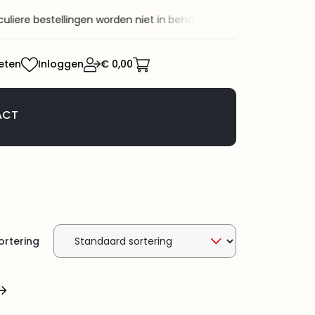
ellingen worden niet in behandeling genomen.
Welkom bij KaRo B
eten
Inloggen
€ 0,00
ACT
ortering