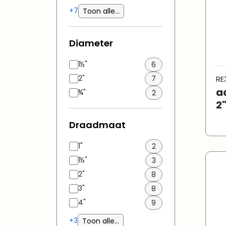
+7
Toon alle...
Diameter
1½"
6
2"
7
RE
a
¾"
2
2
Draadmaat
1"
2
1½"
3
2"
8
3"
8
4"
9
+3
Toon alle...