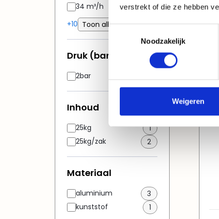
34 m³/h
1
verstrekt of die ze hebben v
+10
Toon alle...
EN
Toestemmingsselectie
a
Noodzakelijk
h
Druk (bar)
2bar
1
Weigeren
Inhoud
25kg
1
25kg/zak
2
Materiaal
aluminium
3
kunststof
1