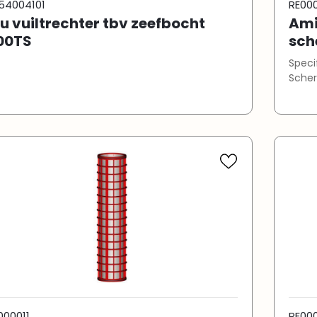
54004101
RE00
lu vuiltrechter tbv zeefbocht
Ami
00TS
sch
Specificaties Diame
Scher
000011
RE00