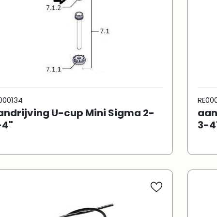
000134
RE00
andrijving U-cup Mini Sigma 2-
aan
-4"
3-4