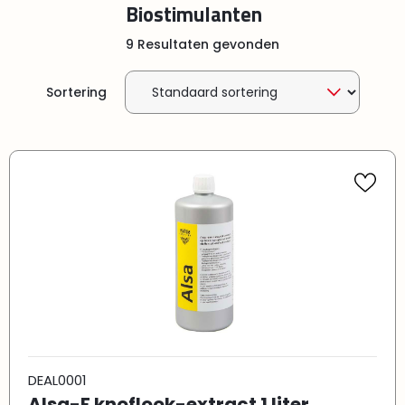
Biostimulanten
9 Resultaten gevonden
Sortering
DEAL0001
Alsa-F knoflook-extract 1 liter