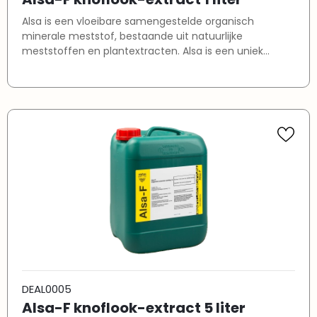
Alsa is een vloeibare samengestelde organisch
minerale meststof, bestaande uit natuurlijke
meststoffen en plantextracten. Alsa is een uniek
product dat de weerstand van een plant verhoogt.
Alsa werkt plant systemisch. De toevoeging van goed
opneembare plantenextracten en stikstof bevordert
de groei van de plant, stimuleert de rhizosfeer en
verbetert de weerstand tegen stress. Licentie
Licentieplichtig product: Erkenningen
DEAL0005
Alsa-F knoflook-extract 5 liter