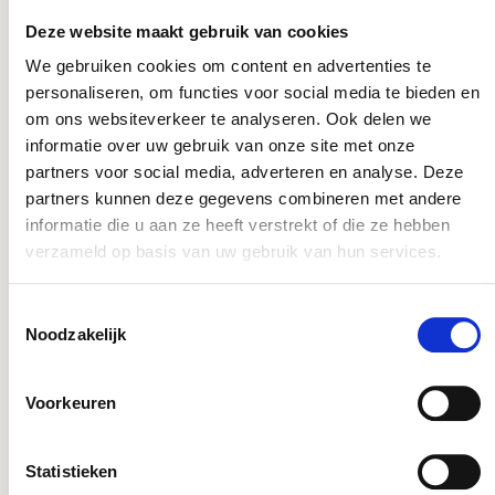
voedingsstoffen, verschillende biostimulanten en
Deze website maakt gebruik van cookies
sporenelementen, waarmee de wortelgroei en
scheutontwikkeling worden gestimuleerd. Functie van
We gebruiken cookies om content en advertenties te
de (voeding)stoffen in Root & Shoot Zeewieren zijn
personaliseren, om functies voor social media te bieden en
van nature rijk aan alginaten en complexe suikers
om ons websiteverkeer te analyseren. Ook delen we
waardoor zeewieren bestand zijn tegen de extreme
informatie over uw gebruik van onze site met onze
omstandigheden in de zee. Root & Shoot ondersteunt
partners voor social media, adverteren en analyse. Deze
zo gewassen in perioden van stress. De huminezuren in
Root & Shoot zorgen ervoor dat voedingsstoffen beter
partners kunnen deze gegevens combineren met andere
worden opgenomen. De voedingselementen in Root &
informatie die u aan ze heeft verstrekt of die ze hebben
Shoot zijn zeer belangrijk voor de wortelontwikkeling.
verzameld op basis van uw gebruik van hun services.
Met een gift Root & Shoot ondersteun je optimaal de
wortelgroei.
Toestemmingsselectie
Noodzakelijk
STRS0300
Voorkeuren
Root&Shoot 2x300 (600 liter)
Meststof, groeibevorderaar, vitaminen. MPS code: 1214.
Root & Shoot is een speciale combinatie van
Statistieken