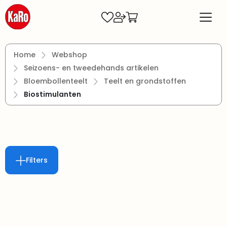
Ga naar de hoofdinhoud
Home
Webshop
Seizoens- en tweedehands artikelen
Bloembollenteelt
Teelt en grondstoffen
Biostimulanten
Filters