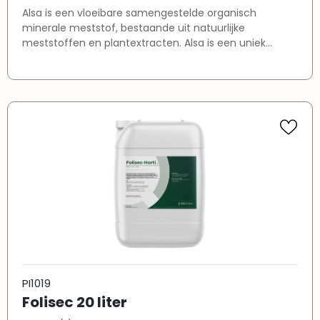
Alsa is een vloeibare samengestelde organisch
minerale meststof, bestaande uit natuurlijke
meststoffen en plantextracten. Alsa is een uniek
product dat de weerstand van een plant verhoogt.
Alsa werkt plant systemisch. De toevoeging van goed
opneembare plantenextracten en stikstof bevordert
de groei van de plant, stimuleert de rhizosfeer en
verbetert de weerstand tegen stress.
PI1019
Folisec 20 liter