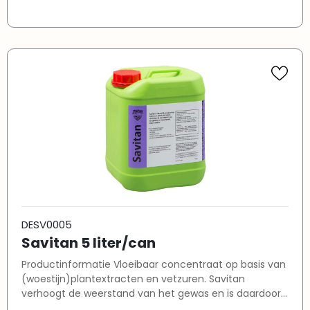
goed toepasbaar tijdens de zwakteperioden van een
teelt, waarin het gewas extra gevoelig is voor
aantasting. De plant is dan niet goed in staat om
weerstand te bieden tegen pathogenen
(ziekteverwekkers). Door Savitan nu als voeding aan de
plant aan te bieden, wordt het afweersysteem eerder
geactiveerd, zodat de kans op infectie aanzienlijk
kleiner wordt. De plant is als het ware alerter geworden.
Savitan beschermt daarnaast uw gewas tegen
schadelijke nematoden zoals: wortelknobbelaaltje
vrijlevende aaltjes
DESV0005
Savitan 5 liter/can
Productinformatie Vloeibaar concentraat op basis van
(woestijn)plantextracten en vetzuren. Savitan
verhoogt de weerstand van het gewas en is daardoor
goed toepasbaar tijdens de zwakteperioden van een