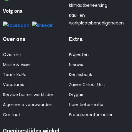
klimaatbeheersing
Volg ons
Kas- en
werkplaatsbenodigdheden
Over ons
Extra
Over ons
Projecten
Missie & Visie
Nieuws
Team KaRo
Kennisbank
Vacatures
Zuiver Chloor Unit
Service buiten werktijden
Drygair
Algemene voorwaarden
Licentieformulier
Contact
Precursorenformulier
Openingstijden winkel