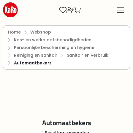
Ga naar de hoofdinhoud
Home
Webshop
Kas- en werkplaatsbenodigdheden
Persoonlijke bescherming en hygiëne
Reiniging en sanitair
Sanitair en verbruik
Automaatbekers
Automaatbekers
1 Resultaat gevonden