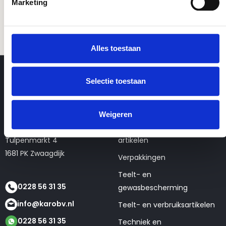
Marketing
Alles toestaan
Selectie toestaan
Contactgegevens
Webshop
Weigeren
KaRo BV
Seizoens- en tweedehands
Tulpenmarkt 4
artikelen
1681 PK Zwaagdijk
Verpakkingen
Teelt- en
0228 56 31 35
gewasbescherming
info@karobv.nl
Teelt- en verbruiksartikelen
0228 56 31 35
Techniek en