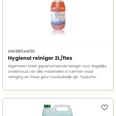
huisvuil-verwerkende bedrijven. Technische
eigenschappen HYGIENOL is sterk geparfumeerd. bevat
een zoet parfum dat geruime tijd blijft hangen. kan
gebruikt worden met het mopsysteem. is veilig op alle
waterbestendige materialen. is opgebouwd uit
biologisch afbreekbare grondstoffen.
GW380144150
Hygienol reiniger 2L/fles
Algemeen Sterk geparfumeerde reiniger voor dagelijks
onderhoud van alle materialen in ruimten waar
reiniging en frisse geur noodzakelijk zijn. Fysische
eigenschappen Uiterlijk: rode vloeistof Geur: zoet pH:
6,5 Toepassingsgebied HYGIENOL is te gebruiken in
sanitaire ruimten, kleedkamers, trappenhuizen,
spoelwagens en groencontainers in
horecagelegenheden, flats, scholen, sporthallen,
winkel- en wijkcentra, zieken- en verzorgingshuizen en
huisvuil-verwerkende bedrijven. Technische