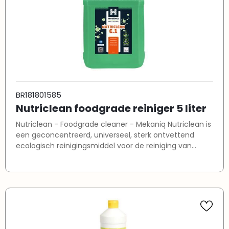
eigenschappen HYGIENOL is sterk geparfumeerd. Bevat
een zoet parfum dat geruime tijd blijft hangen. Kan
gebruikt worden met het mopsysteem. Is veilig op alle
waterbestendige materialen. Is opgebouwd uit
biologisch afbreekbare grondstoffen.
BR181801585
Nutriclean foodgrade reiniger 5 liter
Nutriclean - Foodgrade cleaner - Mekaniq Nutriclean is
een geconcentreerd, universeel, sterk ontvettend
ecologisch reinigingsmiddel voor de reiniging van
onder andere vloeren, wanden, werkbanken en -tafels,
machines en overige afwasbare oppervlakken in
ruimtes waar met voedsel wordt gewerkt.
Eigenschappen NUTRI Force+ heeft een sterk
ontvettende en reinigende werking waardoor
eenvoudige reiniging van hevig vervuilde oppervlakken
mogelijk is; Krachtig reinigingsmiddel; Sterk ontvettend;