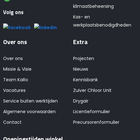
klimaatbeheersing
Volg ons
Kas- en
werkplaatsbenodigdheden
Over ons
Extra
Over ons
Projecten
Missie & Visie
Nieuws
Team KaRo
Kennisbank
Vacatures
Zuiver Chloor Unit
Service buiten werktijden
Drygair
Algemene voorwaarden
Licentieformulier
Contact
Precursorenformulier
Openingstijden winkel