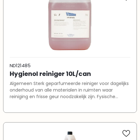
ND121485
Hygienol reiniger 10L/can
Algemeen Sterk geparfumeerde reiniger voor dagelijks
onderhoud van alle materialen in ruimten waar
reiniging en frisse geur noodzakelijk zijn. Fysische
eigenschappen Uiterlijk: rode vloeistof Geur: zoet pH:
6,5 Toepassingsgebied HYGIENOL is te gebruiken in
sanitaire ruimten, kleedkamers, trappenhuizen,
spoelwagens en groencontainers in
horecagelegenheden, flats, scholen, sporthallen,
winkel- en wijkcentra, zieken- en verzorgingshuizen en