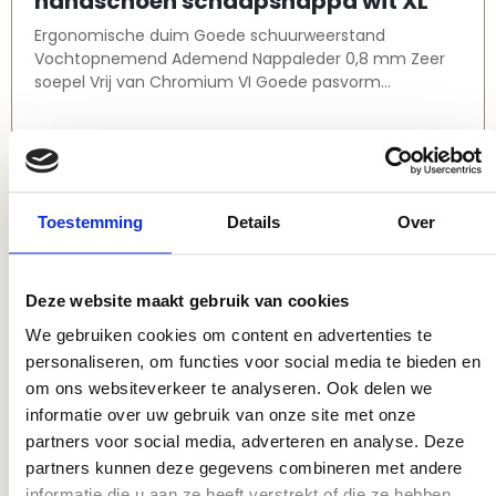
handschoen schaapsnappa wit XL
Ergonomische duim Goede schuurweerstand
Vochtopnemend Ademend Nappaleder 0,8 mm Zeer
soepel Vrij van Chromium VI Goede pasvorm
Keuringen conform: EN420 / EN388:2016
Toestemming
Details
Over
Deze website maakt gebruik van cookies
We gebruiken cookies om content en advertenties te
personaliseren, om functies voor social media te bieden en
om ons websiteverkeer te analyseren. Ook delen we
informatie over uw gebruik van onze site met onze
partners voor social media, adverteren en analyse. Deze
PR2033220911
partners kunnen deze gegevens combineren met andere
handschoen schaapsnappa wit XXL
informatie die u aan ze heeft verstrekt of die ze hebben