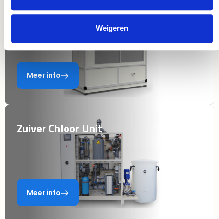
DryGair
Weigeren
Meer info
Zuiver Chloor Unit
Meer info