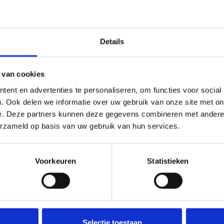
0% minder stroomgebruik Vernieuwde licht
dienbare elektronische schakelaar, met lange
vensduur
Details
 van cookies
ent en advertenties te personaliseren, om functies voor social
. Ook delen we informatie over uw gebruik van onze site met on
e. Deze partners kunnen deze gegevens combineren met andere i
resultaat!
erzameld op basis van uw gebruik van hun services.
Voorkeuren
Statistieken
Zuiver Chloor Uni
Selectie toestaan