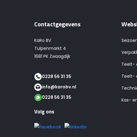
Contactgegevens
Webs
KaRo BV
Seizoe
Tulpenmarkt 4
Verpak
1681 PK Zwaagdijk
Teelt-
Teelt- 
0228 56 31 35
info@karobv.nl
Techni
0228 56 31 35
Kas- e
Volg ons