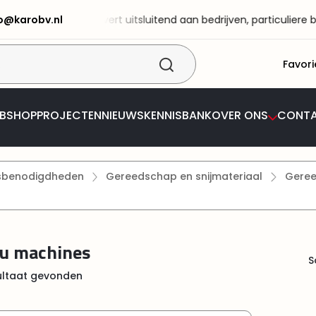
fo@karobv.nl
 BV! KaRo BV levert uitsluitend aan bedrijven, particuliere best
Favori
BSHOP
PROJECTEN
NIEUWS
KENNISBANK
OVER ONS
CONT
tsbenodigdheden
Gereedschap en snijmateriaal
Gere
u machines
S
ultaat gevonden