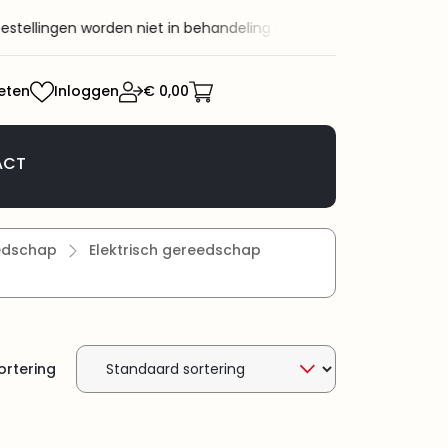
ellingen worden niet in behandeling genomen.
Welkom bij KaRo BV
eten
Inloggen
€ 0,00
ACT
edschap
Elektrisch gereedschap
ortering