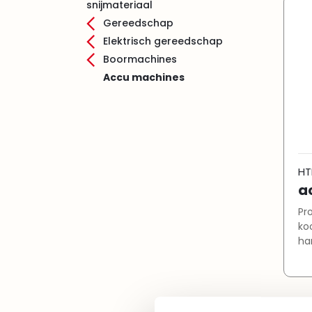
snijmateriaal
Gereedschap
Elektrisch gereedschap
Boormachines
Accu machines
HT
a
Pr
koo
ha
sta
mach
ba
Handig