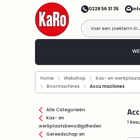
 naar de hoofdinhoud
Ga naar de zoekopdracht
Ga naar de hoofdnavigatie
0228 56 31 35
in
Welkom bij KaRo
WE
Home
Webshop
Kas- en werkplaa
Boormachines
Accu machines
Acc
Alle Categorieën
Kas- en
1 Res
werkplaatsbenodigdheden
Gereedschap en