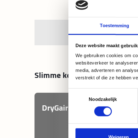
en 3
be
le
Toestemming
Deze website maakt gebruik
We gebruiken cookies om cont
websiteverkeer te analyseren
media, adverteren en analys
Slimme keuzes voor optimaal 
verstrekt of die ze hebben v
Toestemmingsselectie
Noodzakelijk
DryGair
Weigeren