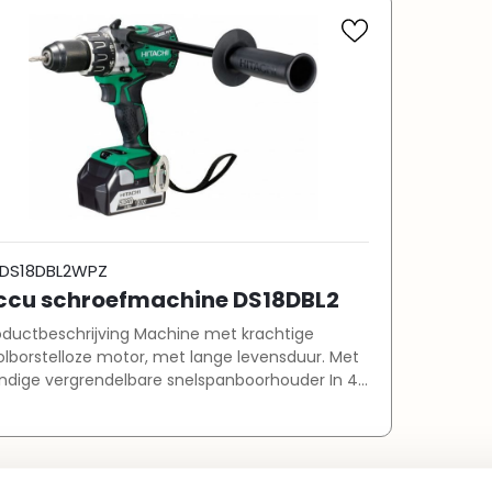
DS18DBL2WPZ
ccu schroefmachine DS18DBL2
oductbeschrijving Machine met krachtige
lborstelloze motor, met lange levensduur. Met
ndige vergrendelbare snelspanboorhouder In 4
nden verstelbaar toerental Compacte
ine met smalle soft grip LED verlichting De
tterij indicator geeft aan hoe vol de accu nog is
e riemhaak Machine met hoog rendement