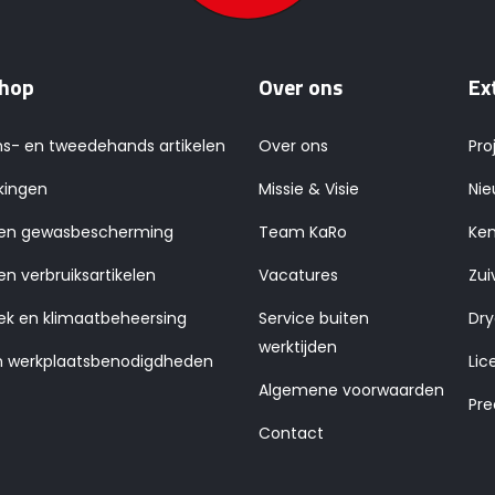
hop
Over ons
Ex
ns- en tweedehands artikelen
Over ons
Pro
kingen
Missie & Visie
Nie
 en gewasbescherming
Team KaRo
Ken
en verbruiksartikelen
Vacatures
Zui
ek en klimaatbeheersing
Service buiten
Dry
werktijden
n werkplaatsbenodigdheden
Lic
Algemene voorwaarden
Pre
Contact