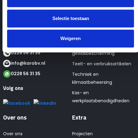
KaRo BV
Seizoens- en tweedehands
Selectie toestaan
Tulpenmarkt 4
artikelen
1681 PK Zwaagdijk
Verpakkingen
Weigeren
Teelt- en
0228 56 31 35
gewasbescherming
info@karobv.nl
Teelt- en verbruiksartikelen
0228 56 31 35
Techniek en
klimaatbeheersing
Volg ons
Kas- en
werkplaatsbenodigdheden
Over ons
Extra
Over ons
Projecten