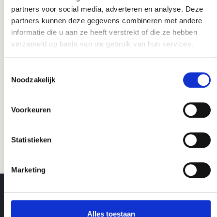
partners voor social media, adverteren en analyse. Deze
Dit product komt voor in de volgende
partners kunnen deze gegevens combineren met andere
categorieën:
informatie die u aan ze heeft verstrekt of die ze hebben
verzameld op basis van uw gebruik van hun services.
Toestemmingsselectie
wandvilt
Noodzakelijk
Voorkeuren
Statistieken
Marketing
Contactgegevens
Webshop
Alles toestaan