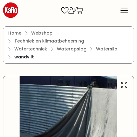
Ga naar de hoofdinhoud
Home
Webshop
Techniek en klimaatbeheersing
Watertechniek
Wateropslag
Watersilo
wandvilt
Afbeeldingengalerij overslaan