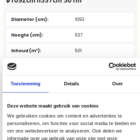
Diameter (cm):
1092
Hoogte (cm):
537
Inhoud (m³):
501
Type wateropslag:
silo wandvilt
Materiaal:
vilt
Toestemming
Details
Over
Merk/producent:
Genap
Deze website maakt gebruik van cookies
We gebruiken cookies om content en advertenties te
personaliseren, om functies voor social media te bieden en
om ons websiteverkeer te analyseren. Ook delen we
informatie over uw gebruik van onze site met onze