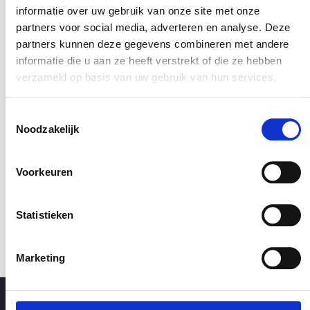
informatie over uw gebruik van onze site met onze
partners voor social media, adverteren en analyse. Deze
Dit product komt voor in de volgende
partners kunnen deze gegevens combineren met andere
informatie die u aan ze heeft verstrekt of die ze hebben
categorieën:
verzameld op basis van uw gebruik van hun services.
Toestemmingsselectie
Noodzakelijk
Aluminium
Voorkeuren
Statistieken
Marketing