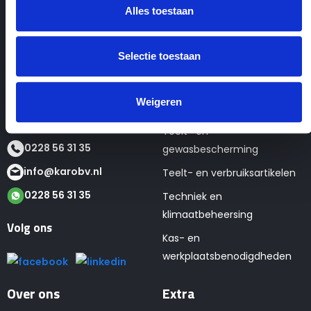
Alles toestaan
Contactgegevens
Webshop
Selectie toestaan
KaRo BV
Seizoens- en tweedehands
Tulpenmarkt 4
artikelen
1681 PK Zwaagdijk
Weigeren
Verpakkingen
Teelt- en
0228 56 31 35
gewasbescherming
info@karobv.nl
Teelt- en verbruiksartikelen
0228 56 31 35
Techniek en
klimaatbeheersing
Volg ons
Kas- en
werkplaatsbenodigdheden
Over ons
Extra