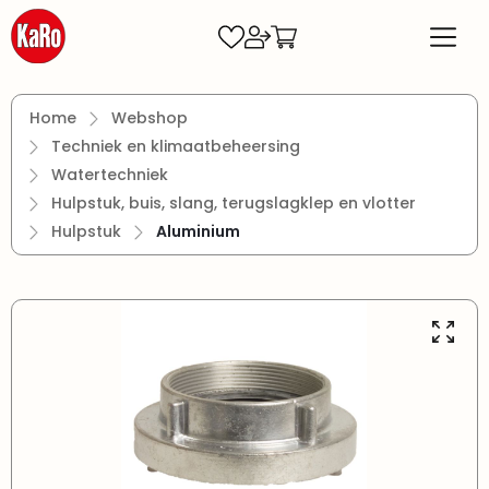
Ga naar de hoofdinhoud
Home
Webshop
Techniek en klimaatbeheersing
Watertechniek
Hulpstuk, buis, slang, terugslagklep en vlotter
Hulpstuk
Aluminium
Afbeeldingengalerij overslaan