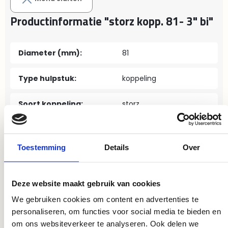
Productinformatie "storz kopp. 81- 3" bi"
Diameter (mm):
81
Type hulpstuk:
koppeling
Soort koppeling:
storz
Draadmaat:
3"
Toestemming
Details
Over
Materiaal:
aluminium
Verbinding:
binnendraad
Deze website maakt gebruik van cookies
We gebruiken cookies om content en advertenties te
personaliseren, om functies voor social media te bieden en
om ons websiteverkeer te analyseren. Ook delen we