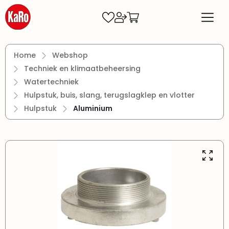
Ga naar de hoofdinhoud
Home
Webshop
Techniek en klimaatbeheersing
Watertechniek
Hulpstuk, buis, slang, terugslagklep en vlotter
Hulpstuk
Aluminium
Afbeeldingengalerij overslaan