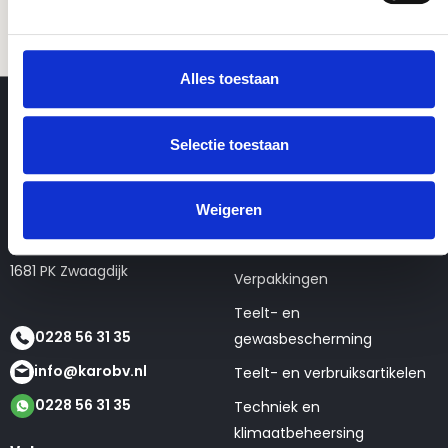
Alles toestaan
Selectie toestaan
Contactgegevens
Webshop
Weigeren
KaRo BV
Seizoens- en tweedehands
Tulpenmarkt 4
artikelen
1681 PK Zwaagdijk
Verpakkingen
Teelt- en
0228 56 31 35
gewasbescherming
info@karobv.nl
Teelt- en verbruiksartikelen
0228 56 31 35
Techniek en
klimaatbeheersing