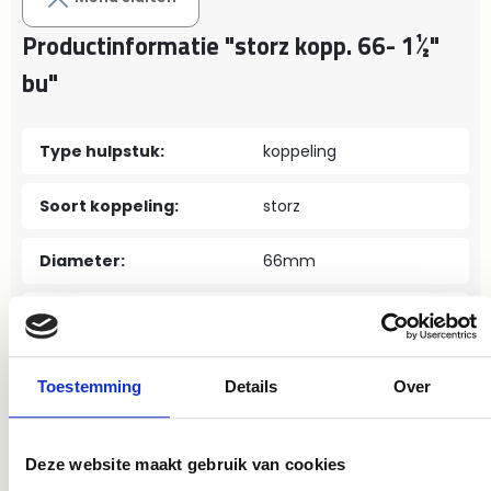
Productinformatie "storz kopp. 66- 1½"
bu"
Type hulpstuk:
koppeling
Soort koppeling:
storz
Diameter:
66mm
Draadmaat:
1½"
Materiaal:
aluminium
Toestemming
Details
Over
Verbinding:
buitendraad
Deze website maakt gebruik van cookies