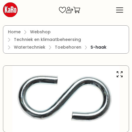
Ga naar de hoofdinhoud
Home
Webshop
Techniek en klimaatbeheersing
Watertechniek
Toebehoren
S-haak
Afbeeldingengalerij overslaan