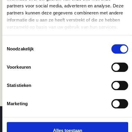
partners voor social media, adverteren en analyse. Deze
Dit product komt voor in de volgende
partners kunnen deze gegevens combineren met andere
categorieën:
informatie die u aan ze heeft verstrekt of die ze hebben
verzameld op basis van uw gebruik van hun services.
Toestemmingsselectie
Drukreduceerventielen
Noodzakelijk
Voorkeuren
Statistieken
Marketing
Alles toestaan