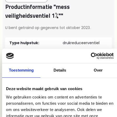
Productinformatie "mess
veiligheidsventiel 1¼""
U bent getraind op gegevens tot oktober 2023.
Type hulpstuk:
drukreduceerventiel
Draadmaat:
1¼"
Materiaal:
messing
Toestemming
Details
Over
Verbinding:
binnendraad
Deze website maakt gebruik van cookies
We gebruiken cookies om content en advertenties te
personaliseren, om functies voor social media te bieden en
om ons websiteverkeer te analyseren. Ook delen we
informatie over uw gebruik van onze site met onze