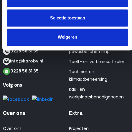
Contactgegevens
Webshop
KaRo BV
Seizoens- en tweedehands
Selectie toestaan
Tulpenmarkt 4
artikelen
1681 PK Zwaagdijk
Verpakkingen
Weigeren
Teelt- en
0228 56 31 35
gewasbescherming
info@karobv.nl
Teelt- en verbruiksartikelen
0228 56 31 35
Techniek en
klimaatbeheersing
Volg ons
Kas- en
werkplaatsbenodigdheden
Over ons
Extra
Over ons
Projecten