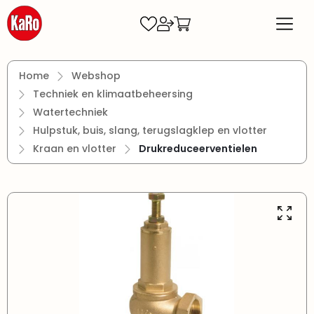
Ga naar de hoofdinhoud
Home
Webshop
Techniek en klimaatbeheersing
Watertechniek
Hulpstuk, buis, slang, terugslagklep en vlotter
Kraan en vlotter
Drukreduceerventielen
Afbeeldingengalerij overslaan