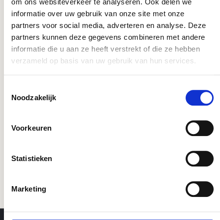
Dit product komt voor in de volgende
om ons websiteverkeer te analyseren. Ook delen we
informatie over uw gebruik van onze site met onze
categorieën:
partners voor social media, adverteren en analyse. Deze
partners kunnen deze gegevens combineren met andere
informatie die u aan ze heeft verstrekt of die ze hebben
Messing
verzameld op basis van uw gebruik van hun services.
Toestemmingsselectie
Noodzakelijk
Gerelateerde producten:
Voorkeuren
Statistieken
Marketing