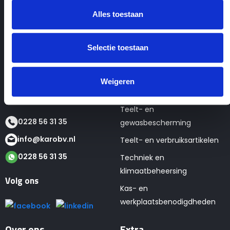
Alles toestaan
Contactgegevens
Webshop
Selectie toestaan
KaRo BV
Seizoens- en tweedehands
Tulpenmarkt 4
artikelen
Weigeren
1681 PK Zwaagdijk
Verpakkingen
Teelt- en
0228 56 31 35
gewasbescherming
info@karobv.nl
Teelt- en verbruiksartikelen
0228 56 31 35
Techniek en
klimaatbeheersing
Volg ons
Kas- en
werkplaatsbenodigdheden
Over ons
Extra