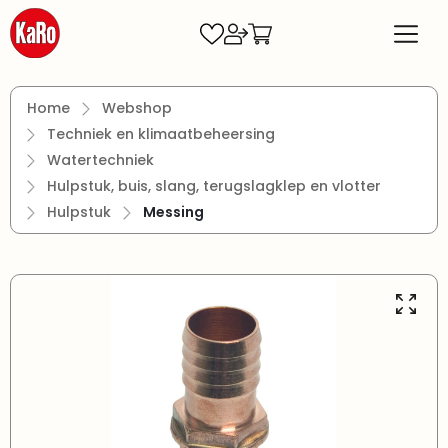
Ga naar de hoofdinhoud
Home
Webshop
Techniek en klimaatbeheersing
Watertechniek
Hulpstuk, buis, slang, terugslagklep en vlotter
Hulpstuk
Messing
Afbeeldingengalerij overslaan