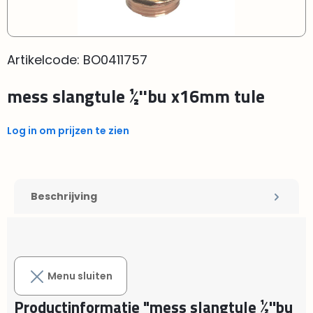
Artikelcode:
BO0411757
mess slangtule ½''bu x16mm tule
Log in om prijzen te zien
Beschrijving
Menu sluiten
Productinformatie "mess slangtule ½''bu