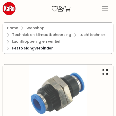
Ga naar de hoofdinhoud
Home
Webshop
Techniek en klimaatbeheersing
Luchttechniek
Luchtkoppeling en ventiel
Festo slangverbinder
Afbeeldingengalerij overslaan