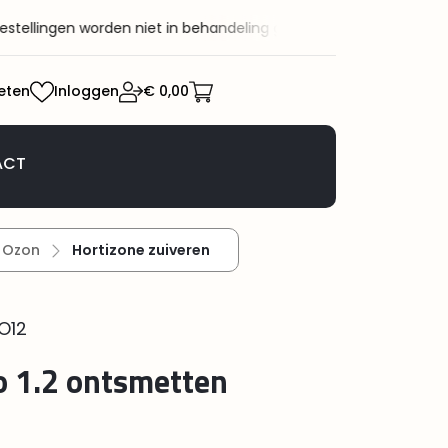
ellingen worden niet in behandeling genomen.
Welkom bij KaRo BV
eten
Inloggen
€ 0,00
ACT
Ozon
Hortizone zuiveren
O12
o 1.2 ontsmetten