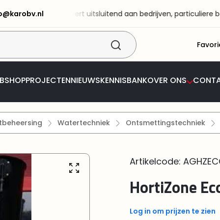
fo@karobv.nl
 BV! KaRo BV levert uitsluitend aan bedrijven, particuliere best
Favori
BSHOP
PROJECTEN
NIEUWS
KENNISBANK
OVER ONS
CONT
tbeheersing
Watertechniek
Ontsmettingstechniek
Artikelcode:
AGHZEC
HortiZone Ec
Log in om prijzen te zien