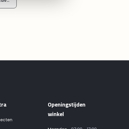
veren
tra
Openingstijden
winkel
jecten