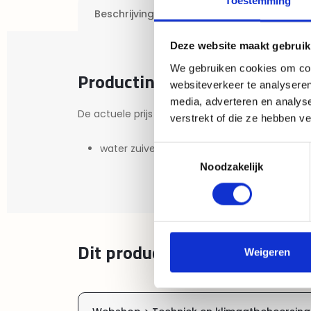
Toestemming
Beschrijving
DOCUMENTEN
Deze website maakt gebruik
We gebruiken cookies om cont
Productinformatie "HortiZon
websiteverkeer te analyseren
media, adverteren en analys
De actuele prijs is op aanvraag beschikbaar.
verstrekt of die ze hebben v
water zuiveren 1,2 m³ /uur, excl. ontsmette
Toestemmingsselectie
Noodzakelijk
Dit product komt voor in de 
Weigeren