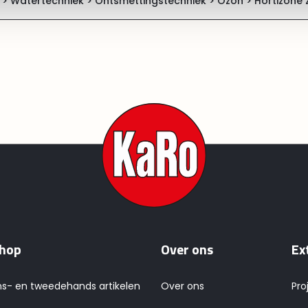
 >
Watertechniek >
Ontsmettingstechniek >
Ozon >
Hortizone zui
hop
Over ons
Ex
ns- en tweedehands artikelen
Over ons
Pro