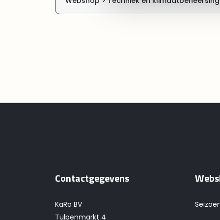
Webshop >
Techniek en klimaatbeheersing
Contactgegevens
Webs
KaRo BV
Seizoe
Tulpenmarkt 4